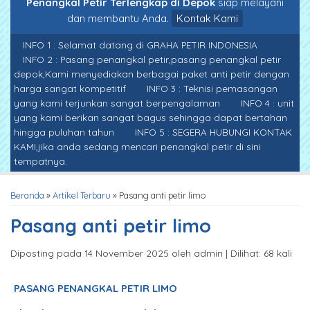
Penangkal Petir Terlengkap di Depok
siap melayani
dan membantu Anda.
Kontak Kami
INFO 1 : Selamat datang di GRAHA PETIR INDONESIA
INFO 2 : Pasang penangkal petir,pasang penangkal petir
depok,Kami menyediakan berbagai paket anti petir dengan
harga sangat kompetitif
INFO 3 : Teknisi pemasangan
yang kami terjunkan sangat berpengalaman
INFO 4 : unit
yang kami berikan sangat bagus sehingga dapat bertahan
hingga puluhan tahun
INFO 5 : SEGERA HUBUNGI KONTAK
KAMI,jika anda sedang mencari penangkal petir di sini
tempatnya.
Beranda
»
Artikel Terbaru
» Pasang anti petir limo
Pasang anti petir limo
Diposting pada 14 November 2025 oleh admin | Dilihat: 68 kali
PASANG PENANGKAL PETIR LIMO