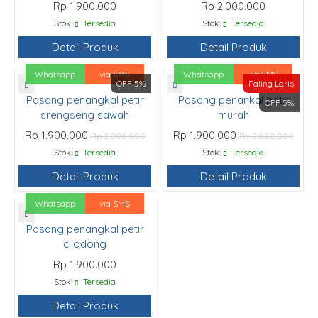
Rp 1.900.000
Rp 2.000.000
Stok:
Tersedia
Stok:
Tersedia
Detail Produk
Detail Produk
Whatsapp
via SMS
Whatsapp
via SMS
OFF 5%
Paling Laris
Pasang penangkal petir
Pasang penankal petir
OFF 5%
srengseng sawah
murah
Rp 1.900.000
Rp 1.900.000
Rp 2.000.000
Rp 2.000.000
Stok:
Tersedia
Stok:
Tersedia
Detail Produk
Detail Produk
Whatsapp
via SMS
Pasang penangkal petir
cilodong
Rp 1.900.000
Stok:
Tersedia
Detail Produk