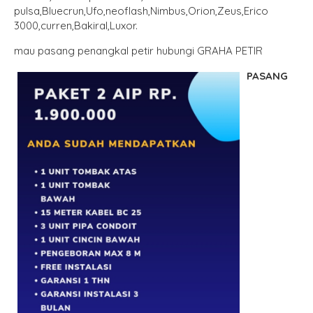
pulsa,Bluecrun,Ufo,neoflash,Nimbus,Orion,Zeus,Erico
3000,curren,Bakiral,Luxor.
mau pasang penangkal petir hubungi GRAHA PETIR
PASANG