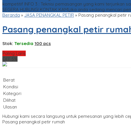
kompetitif
INFO 3 : Teknisi pemasangan yang kami terjunkan 
SEGERA HUBUNGI KONTAK KAMI,jika anda sedang mencari penang
Beranda
»
JASA PENANGKAL PETIR
»
Pasang penangkal petir 
Pasang penangkal petir ruma
Stok:
Tersedia
100 pcs
Paling Laris
OFF 5%
Berat
Kondisi
Kategori
Dilihat
Ulasan
Hubungi kami secara langsung untuk pemesanan yang lebih ce
Pasang penangkal petir rumah