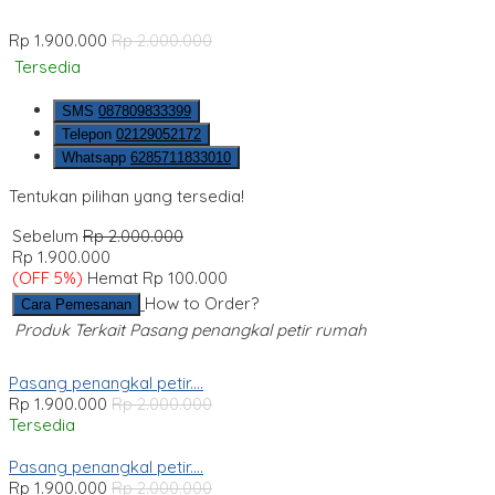
Rp 1.900.000
Rp 2.000.000
Tersedia
SMS
087809833399
Telepon
02129052172
Whatsapp
6285711833010
Tentukan pilihan yang tersedia!
Sebelum
Rp 2.000.000
Rp 1.900.000
(OFF 5%)
Hemat Rp 100.000
How to Order?
Cara Pemesanan
Produk Terkait Pasang penangkal petir rumah
Pasang penangkal petir....
Rp 1.900.000
Rp 2.000.000
Tersedia
Pasang penangkal petir....
Rp 1.900.000
Rp 2.000.000