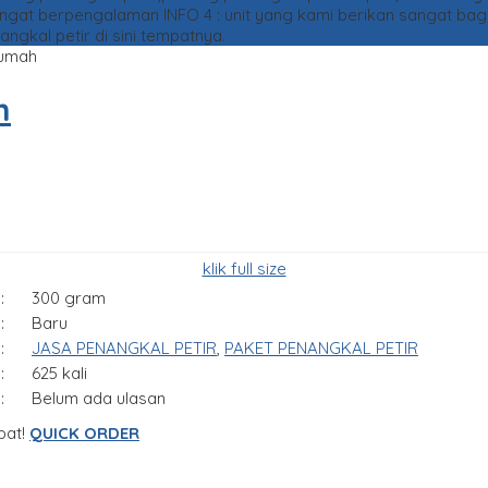
sangat berpengalaman
INFO 4 : unit yang kami berikan sangat ba
kal petir di sini tempatnya.
rumah
h
klik full size
:
300 gram
:
Baru
:
JASA PENANGKAL PETIR
,
PAKET PENANGKAL PETIR
:
625 kali
:
Belum ada ulasan
pat!
QUICK ORDER