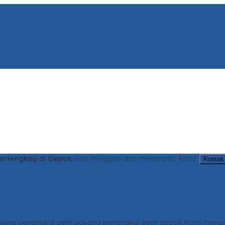
Terlengkap di Depok
siap melayani dan membantu Anda.
Kontak
asang penangkal petir,pasang penangkal petir depok,Kami menye