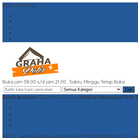
MENU NAVIGASI
Beranda
Cek Biaya Kirim
Katalog
Konfirmasi
Artikel Terbaru
Buka jam 08.00 s/d jam 21.00 , Sabtu, Minggu Tetap Buka
Cari
Butuh Bantuan?
Customer service
Pasang Penangkal Petir 
SMS
087809833399
TELP
02129052172
WA
6285711833010
admin@jualpenangkalpetirdepok.com
INFO 1 : Selamat datang di GRAHA PETIR INDONESIA
INFO 2 : P