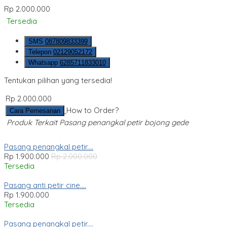
Rp 2.000.000
Tersedia
SMS
087809833399
Telepon
02129052172
Whatsapp
6285711833010
Tentukan pilihan yang tersedia!
Rp 2.000.000
How to Order?
Cara Pemesanan
Produk Terkait Pasang penangkal petir bojong gede
Pasang penangkal petir....
Rp 1.900.000
Rp 2.000.000
Tersedia
Pasang anti petir cine....
Rp 1.900.000
Tersedia
Pasang penangkal petir....