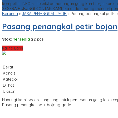
kompetitif
INFO 3 : Teknisi pemasangan yang kami terjunkan 
SEGERA HUBUNGI KONTAK KAMI,jika anda sedang mencari penang
Beranda
»
JASA PENANGKAL PETIR
»
Pasang penangkal petir 
Pasang penangkal petir bojo
Stok:
Tersedia
22 pcs
Paling Laris
Berat
Kondisi
Kategori
Dilihat
Ulasan
Hubungi kami secara langsung untuk pemesanan yang lebih ce
Pasang penangkal petir bojong gede