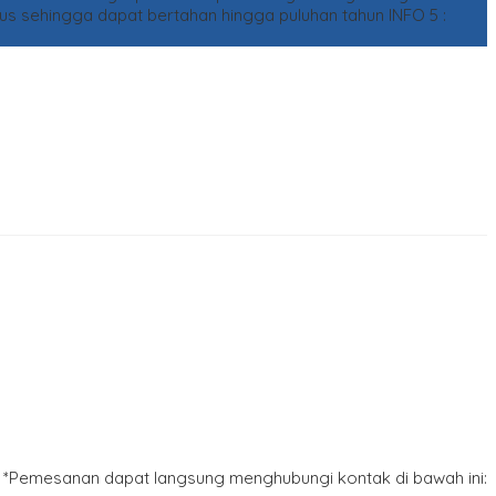
gus sehingga dapat bertahan hingga puluhan tahun
INFO 5 :
*Pemesanan dapat langsung menghubungi kontak di bawah ini: