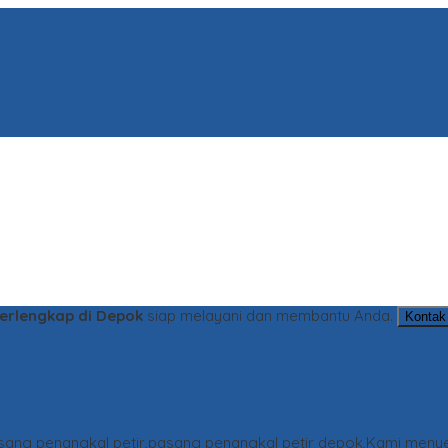
Terlengkap di Depok
siap melayani dan membantu Anda.
Kontak
asang penangkal petir,pasang penangkal petir depok,Kami menye