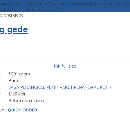
sangat berpengalaman
INFO 4 : unit yang kami berikan sangat ba
kal petir di sini tempatnya.
bojong gede
ng gede
klik full size
:
3001 gram
:
Baru
:
JASA PENANGKAL PETIR
,
PAKET PENANGKAL PETIR
:
1.163 kali
:
Belum ada ulasan
pat!
QUICK ORDER