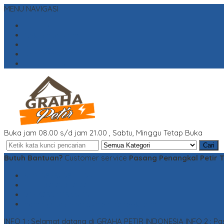
MENU NAVIGASI
Beranda
Cek Biaya Kirim
Katalog
Konfirmasi
Artikel Terbaru
Buka jam 08.00 s/d jam 21.00 , Sabtu, Minggu Tetap Buka
Cari
Butuh Bantuan?
Customer service
Pasang Penangkal Petir 
SMS
087809833399
TELP
02129052172
WA
6285711833010
admin@jualpenangkalpetirdepok.com
INFO 1 : Selamat datang di GRAHA PETIR INDONESIA
INFO 2 : P