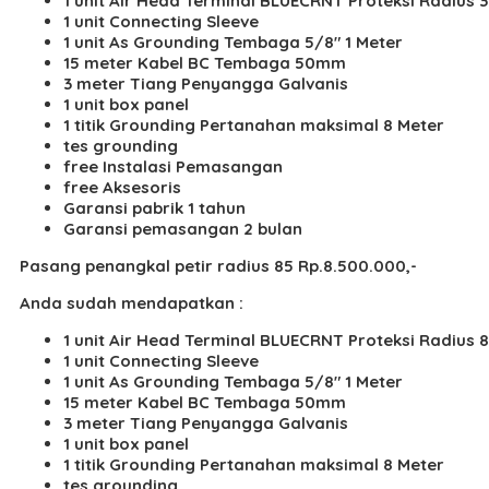
1 unit Air Head Terminal BLUECRNT Proteksi Radius 
1 unit Connecting Sleeve
1 unit As Grounding Tembaga 5/8″ 1 Meter
15 meter Kabel BC Tembaga 50mm
3 meter Tiang Penyangga Galvanis
1 unit box panel
1 titik Grounding Pertanahan maksimal 8 Meter
tes grounding
free Instalasi Pemasangan
free Aksesoris
Garansi pabrik 1 tahun
Garansi pemasangan 2 bulan
Pasang penangkal petir radius 85 Rp.8.500.000,-
Anda sudah mendapatkan :
1 unit Air Head Terminal BLUECRNT Proteksi Radius 
1 unit Connecting Sleeve
1 unit As Grounding Tembaga 5/8″ 1 Meter
15 meter Kabel BC Tembaga 50mm
3 meter Tiang Penyangga Galvanis
1 unit box panel
1 titik Grounding Pertanahan maksimal 8 Meter
tes grounding