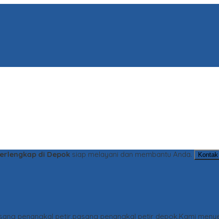
Terlengkap di Depok
siap melayani dan membantu Anda.
Kontak
asang penangkal petir,pasang penangkal petir depok,Kami menye