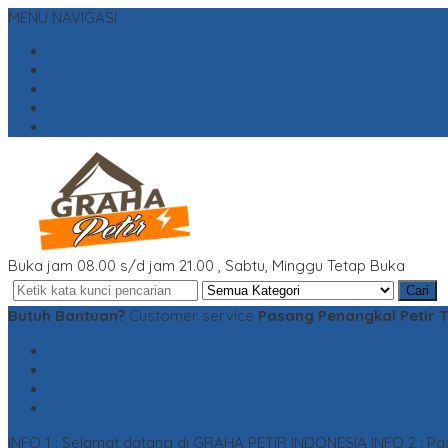
MENU NAVIGASI
Beranda
Cek Biaya Kirim
Katalog
Konfirmasi
Artikel Terbaru
Buka jam 08.00 s/d jam 21.00 , Sabtu, Minggu Tetap Buka
Cari
Butuh Bantuan?
Customer service
Pasang Penangkal Petir 
SMS
087809833399
TELP
02129052172
WA
6285711833010
admin@jualpenangkalpetirdepok.com
INFO 1 : Selamat datang di GRAHA PETIR INDONESIA
INFO 2 : P