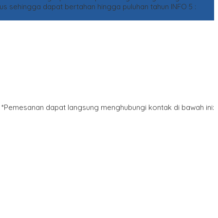
gus sehingga dapat bertahan hingga puluhan tahun
INFO 5 :
*Pemesanan dapat langsung menghubungi kontak di bawah ini: