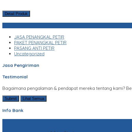
Detail Produk
Kategori Produk
JASA PENANGKAL PETIR
PAKET PENANGKAL PETIR
PASANG ANTI PETIR
Uncategorized
Jasa Pengiriman
Testimonial
Bagaimana pengalaman & pendapat mereka tentang kami? Berikut
Submit
Lihat Semua
Info Bank
SIDEBAR
Pasang Penangkal Petir Terlengkap di Depok
- Graha Petir