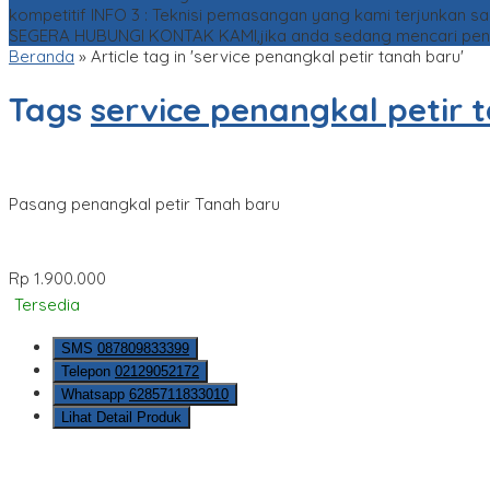
kompetitif
INFO 3 : Teknisi pemasangan yang kami terjunkan 
SEGERA HUBUNGI KONTAK KAMI,jika anda sedang mencari penang
Beranda
»
Article tag in 'service penangkal petir tanah baru'
Tags
service penangkal petir 
Pasang penangkal petir Tanah baru
Rp 1.900.000
Tersedia
SMS
087809833399
Telepon
02129052172
Whatsapp
6285711833010
Lihat Detail Produk