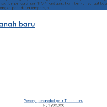
sangat berpengalaman
INFO 4 : unit yang kami berikan sangat ba
kal petir di sini tempatnya.
tanah baru
Pasang penangkal petir Tanah baru
Rp 1.900.000