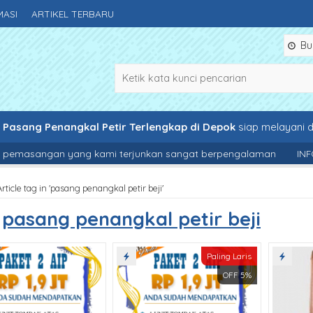
MASI
ARTIKEL TERBARU
Buk
e
Pasang Penangkal Petir Terlengkap di Depok
siap melayani
pemasangan yang kami terjunkan sangat berpengalaman
INFO 4 
Article tag in 'pasang penangkal petir beji'
s
pasang penangkal petir beji
Paling Laris
OFF 5%