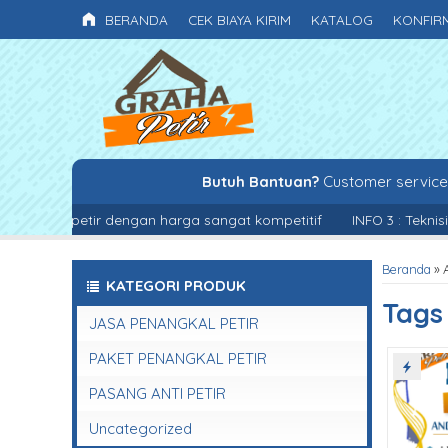
BERANDA
CEK BIAYA KIRIM
KATALOG
KONFIR
Butuh Bantuan?
Customer servic
 anti petir dengan harga sangat kompetitif
INFO 3 : Teknisi 
Beranda
»
KATEGORI PRODUK
Tag
JASA PENANGKAL PETIR
PAKET PENANGKAL PETIR
PASANG ANTI PETIR
Uncategorized