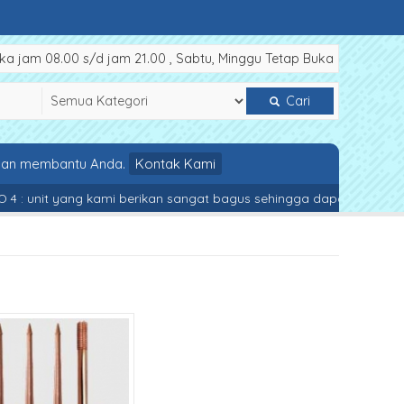
a jam 08.00 s/d jam 21.00 , Sabtu, Minggu Tetap Buka
Cari
 dan membantu Anda.
Kontak Kami
: unit yang kami berikan sangat bagus sehingga dapat bertahan hi