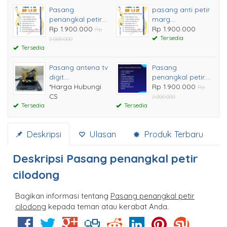
Pasang
pasang anti petir
penangkal petir....
marg....
Rp 1.900.000
Rp 1.900.000
Rp
Tersedia
2.000.000
Tersedia
Pasang antena tv
Pasang
digit....
penangkal petir....
*Harga Hubungi
Rp 1.900.000
Rp
CS
2.000.000
Tersedia
Tersedia
Deskripsi
Ulasan
Produk Terbaru
Deskripsi
Pasang penangkal petir
cilodong
Bagikan informasi tentang
Pasang penangkal petir
cilodong
kepada teman atau kerabat Anda.